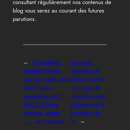
consultant régulièrement nos contenus de
blog vous serez au courant des futures
parutions.
←
Précédente :
Suivante :
chasteté,Sisters,
chasteté; Un
you are royalty and
député portait
should carry
une cage de
yourself as such!
chasteté quand
Titus 2:5 To be
il s’exprimait à
discreet, chaste,
la tribune de
…… sur Youtube
l’A
→