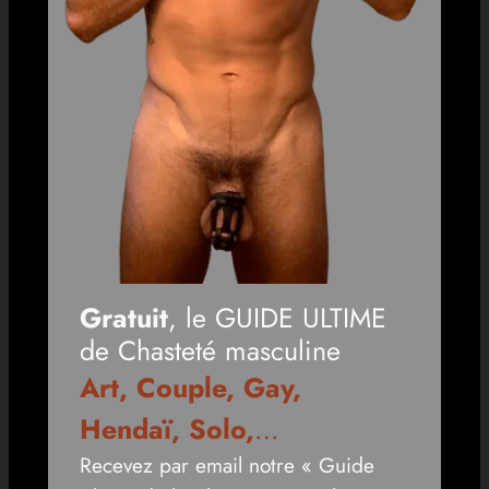
Gratuit
, le GUIDE ULTIME
de Chasteté masculine
Art, Couple, Gay,
Hendaï, Solo,
…
Recevez par email notre « Guide