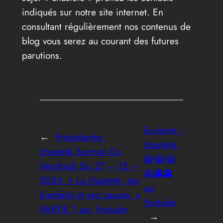
indiqués sur notre site internet. En
consultant régulièrement nos contenus de
blog vous serez au courant des futures
parutions.
Suivante :
←
Précédente :
chasteté,
chasteté,Sermon Du
😭😭😭
Vendredi Du 27 – 12 –
😭🕋🕋
2024 » La chasteté, ses
sur
bienfaits et ses causes »
Youtube
PARTIE 1 sur Youtube
→