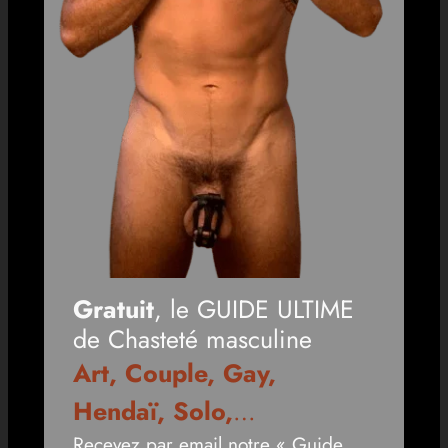
Gratuit
, le GUIDE ULTIME
de Chasteté masculine
Art, Couple, Gay,
Hendaï, Solo,
…
Recevez par email notre « Guide