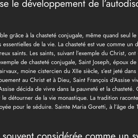
se le développement de l’autodisci
ble grâce à la chasteté conjugale, même quand seul le m
s essentielles de la vie. La chasteté est vue comme un d
eux saints. Les saints, suivant l’exemple du Christ, ont
exemple de chasteté conjugale, Saint Joseph, époux de 
irvaux, moine cistercien du XIIe siècle, s’est jeté dan
ement au Christ et à Dieu, Saint François d’Assise vivai
ssise décida de vivre dans la pauvreté et la chasteté. 
it le détourner de la vie monastique. La tradition racon
yée pour le séduire. Sainte Maria Goretti, à l’âge de 1
st souvent considérée comme un s