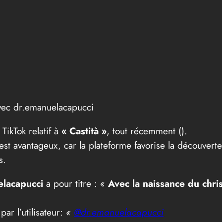
vec dr.emanuelacapucci
ikTok relatif à
« Castità »
, tout récemment (
).
 est avantageux, car la plateforme favorise la découver
s.
lacapucci
a pour titre : «
Avec la naissance du chri
par l’utilisateur:
«
@dr.emanuelacapucci