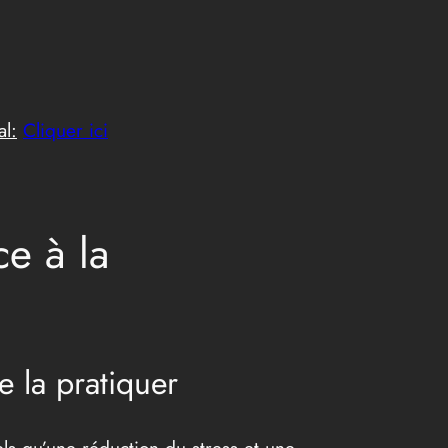
al:
Cliquer ici
e à la
e la pratiquer