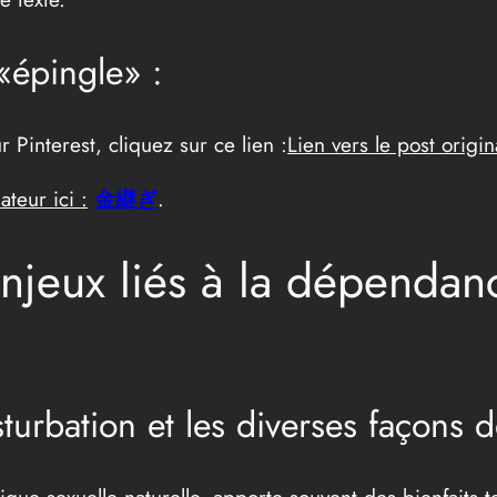
«épingle» :
 Pinterest, cliquez sur ce lien :
Lien vers le post origin
ateur ici :
金継ぎ
.
jeux liés à la dépendanc
sturbation et les diverses façons d