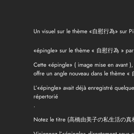
Un visuel sur le thème «自慰行為» sur Pin
«épingle» sur le thème « 自慰行為 » par
Cette «épingle» ( image mise en avant ),
offre un angle nouveau dans le thème
L’«épingle» avait déjà enregistré quelqu
répertorié
.
Notez le titre (高橋由美子の私生活の真相！驚きの
Visionnez l’«épingle» directement sous c