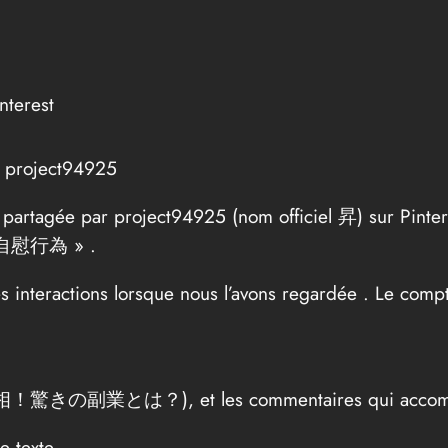
terest
 project94925
 partagée par project94925 (nom officiel 昇) sur Pinter
 « 自慰行為 » .
es interactions lorsque nous l’avons regardée . Le com
副業とは？), et les commentaires qui accompagnen
e texte.