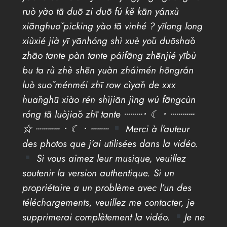
ruò yào tā duō zi duō fú kě kān yánxù
xiānghuǒ picking yào tā vinhé ? yīlong long
xiùxié jià yī yānhóng shì xuè yǒu duōshǎo
zhāo tante pàn tante páifāng zhēnjié yībù
bu ta rù zhè shēn yuàn zháimén hōngrán
luò suǒ ménméi zhī row cìyǎn de xxx
huǎnghū xiào rén shìjiān jìng wú fāngcùn
róng tā luòjiǎo zhī tante ┄┄┄･ ☾ ･ ┄┄┄┄
☆ ┄┄┄┄ ･ ☾ ･ ┄┄┄
Merci à l’auteur
des photos que j’ai utilisées dans la vidéo.
Si vous aimez leur musique, veuillez
soutenir la version authentique. Si un
propriétaire a un problème avec l’un des
téléchargements, veuillez me contacter, je
supprimerai complètement la vidéo.
Je ne