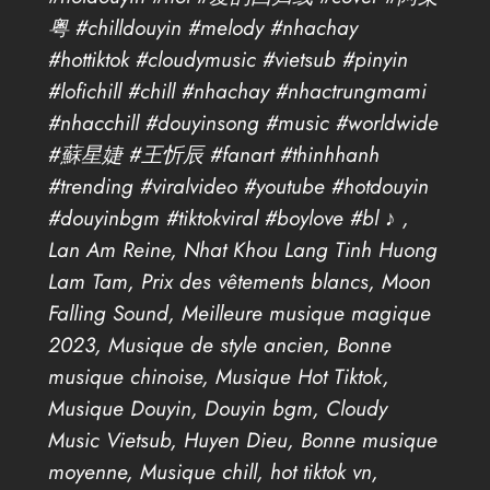
粤 #chilldouyin #melody #nhachay
#hottiktok #cloudymusic #vietsub #pinyin
#lofichill #chill #nhachay #nhactrungmami
#nhacchill #douyinsong #music #worldwide
#蘇星婕 #王忻辰 #fanart #thinhhanh
#trending #viralvideo #youtube #hotdouyin
#douyinbgm #tiktokviral #boylove #bl ♪ ,
Lan Am Reine, Nhat Khou Lang Tinh Huong
Lam Tam, Prix des vêtements blancs, Moon
Falling Sound, Meilleure musique magique
2023, Musique de style ancien, Bonne
musique chinoise, Musique Hot Tiktok,
Musique Douyin, Douyin bgm, Cloudy
Music Vietsub, Huyen Dieu, Bonne musique
moyenne, Musique chill, hot tiktok vn,