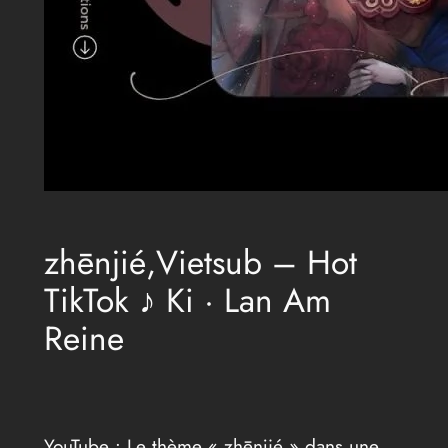
zhēnjié,Vietsub – Hot
TikTok ♪ Ki · Lan Am
Reine
YouTube : Le thème « zhēnjié » dans une