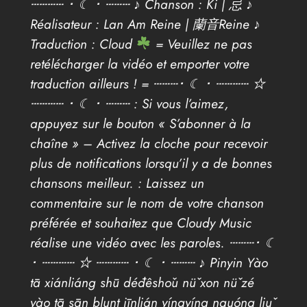
┄┄┄┄ ･ ☾ ･ ┄┄┄ ♪ Chanson : Ki | 忌 ♪
Réalisateur : Lan Am Reine | 蘭音Reine ♪
Traduction : Cloud
= Veuillez ne pas
retélécharger la vidéo et emporter votre
traduction ailleurs ! = ┄┄┄･ ☾ ･ ┄┄┄┄ ☆
┄┄┄┄ ･ ☾ ･ ┄┄┄ : Si vous l’aimez,
appuyez sur le bouton « S’abonner à la
chaîne » – Activez la cloche pour recevoir
plus de notifications lorsqu’il y a de bonnes
chansons meilleur. : Laissez un
commentaire sur le nom de votre chanson
préférée et souhaitez que Cloudy Music
réalise une vidéo avec les paroles. ┄┄┄･ ☾
･ ┄┄┄┄ ☆ ┄┄┄┄ ･ ☾ ･ ┄┄┄ ♪ Pinyin Yào
tā xiánliáng shū déđêshǒu nǚ xon nǚ zé
yào tā sān blunt jīnlián yíngyíng nguóng liǔ