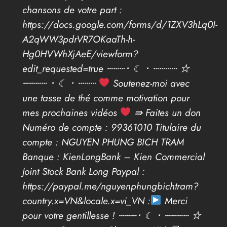
chansons de votre part :
https://docs.google.com/forms/d/1ZXV3hLq0I-
A2qWW3pdrVR7OKaaTh-h-
Hg0HVWhXjAeE/viewform?
edit_requested=true ┄┄┄･ ☾ ･ ┄┄┄┄ ☆
┄┄┄┄ ･ ☾ ･ ┄┄┄
Soutenez-moi avec
une tasse de thé comme motivation pour
mes prochaines vidéos
⇛ Faites un don
Numéro de compte : 99361010 Titulaire du
compte : NGUYEN PHUNG BICH TRAM
Banque : KienLongBank – Kien Commercial
Joint Stock Bank Long Paypal :
https://paypal.me/nguyenphungbichtram?
country.x=VN&locale.x=vi_VN :
Merci
pour votre gentillesse ! ┄┄┄･ ☾ ･ ┄┄┄┄ ☆