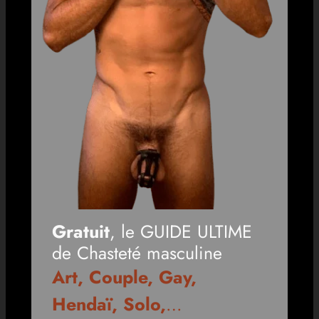
Gratuit
, le GUIDE ULTIME
de Chasteté masculine
Art, Couple, Gay,
Hendaï, Solo,
…