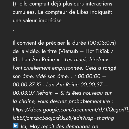
(
), elle comptait déjà plusieurs interactions
cumulées. Le compteur de Likes indiquait:
une valeur imprécise
.
Il convient de préciser la durée (00:03:07s)
de la vidéo, le titre (Vietsub – Hot TikTok ♪
Kị · Lan Âm Reine «
: Les rituels féodaux
l’ont cruellement emprisonnée. Cela a rongé
son âme, vidé son âme… : 00:00:00 –
00:00:37 Ki · Lan Am Reine 00:00:37 –
00:03:07 Refrain – Si tu êtes nouveau sur
la chaîne, vous devriez probablement lire :
https://docs.google.com/document/d/1fQcgonTbl
lcEEKJomxbc5aojaxfLkiZ8/edit?usp=sharing
Ici, May reçoit des demandes de