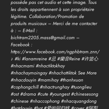
possède pas cet audio et cette image. Tous
les droits appartiennent à son propriétaire
légitime. Collaboration/Promotion de
produits musicaux – Merci de me contacter
à : – E-Mail :
bichtram2205.mass@gmail.com –
Facebook :
https://www.facebook.com/ngphbtram.znn/
♪ #ki #lanamreine #忌 #蘭音Reine #许篮心
#nhacmami #nhactiktokhay
#nhachaymoingay #nhachottiktok See More
#nhacdouyin #mamihay #thanhxuan
#cophongchill #nhactrunghay #tuonglieu
#ost #drama #cute #youngest #chinesesong
#chinese #nhaccophong #nhacquangdong
#hotdouyin #hot #爱的回归线 #cover #阿梨