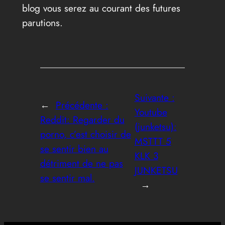
blog vous serez au courant des futures
parutions.
Suivante :
←
Précédente :
Youtube
Reddit: Regarder du
(junketsu):
porno, c’est choisir de
MSTTT 5
se sentir bien au
KLK 3
détriment de ne pas
JUNKETSU
se sentir mal.
→