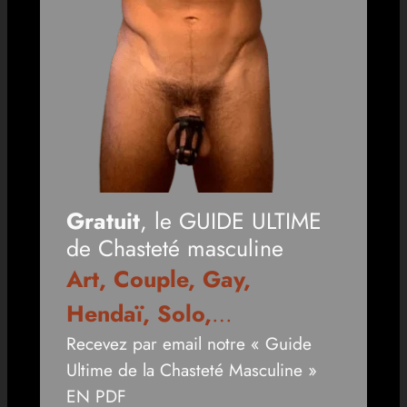
Gratuit
, le GUIDE ULTIME
de Chasteté masculine
Art, Couple, Gay,
Hendaï, Solo,
…
Recevez par email notre « Guide
Ultime de la Chasteté Masculine »
EN PDF