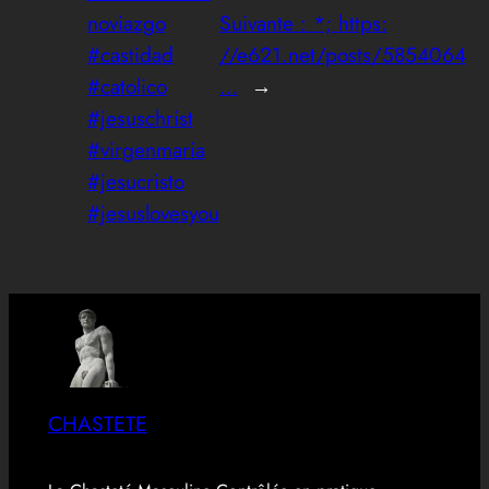
noviazgo
Suivante :
*; https:
#castidad
//e621.net/posts/5854064
#catolico
…
→
#jesuschrist
#virgenmaria
#jesucristo
#jesuslovesyou
CHASTETE