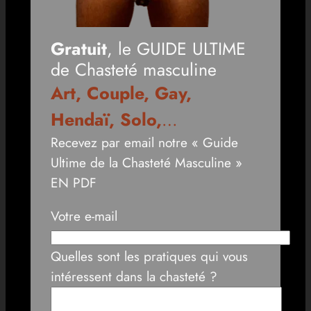
Gratuit
, le GUIDE ULTIME
de Chasteté masculine
Art, Couple, Gay,
Hendaï, Solo,
…
Recevez par email notre « Guide
Ultime de la Chasteté Masculine »
EN PDF
Votre e-mail
Quelles sont les pratiques qui vous
intéressent dans la chasteté ?