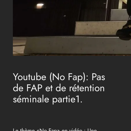
Youtube (No Fap): Pas
de FAP et de rétention
séminale partie1.
Le thème «No Fap» en vidéo : Une