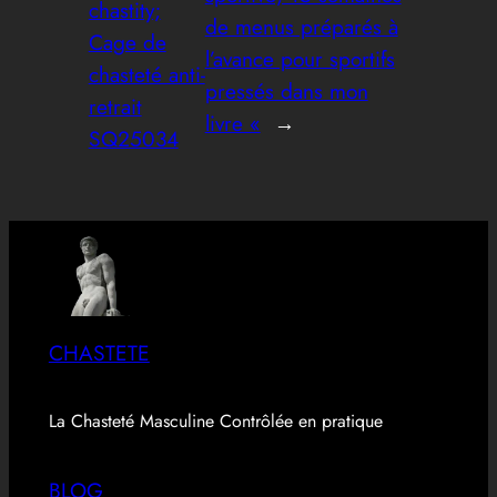
chastity;
de menus préparés à
Cage de
l’avance pour sportifs
chasteté anti-
pressés dans mon
retrait
livre «
→
SQ25034
CHASTETE
La Chasteté Masculine Contrôlée en pratique
BLOG