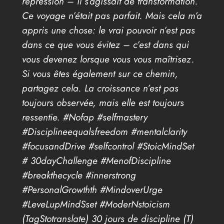
répression – il s’agissait de transformation.
Ce voyage n’était pas parfait. Mais cela m’a
appris une chose: le vrai pouvoir n’est pas
dans ce que vous évitez – c’est dans qui
vous devenez lorsque vous vous maîtrisez.
Si vous êtes également sur ce chemin,
partagez cela. La croissance n’est pas
toujours observée, mais elle est toujours
ressentie. #Nofap #selfmastery
#Disciplineequalsfreedom #mentalclarity
#focusandDrive #selfcontrol #StoicMindSet
# 30dayChallenge #MenofDiscipline
#breakthecycle #innerstrong
#PersonalGrowthth #MindoverUrge
#LeveLupMindSset #ModerNstoicism
(TagStotranslate) 30 jours de discipline (T)