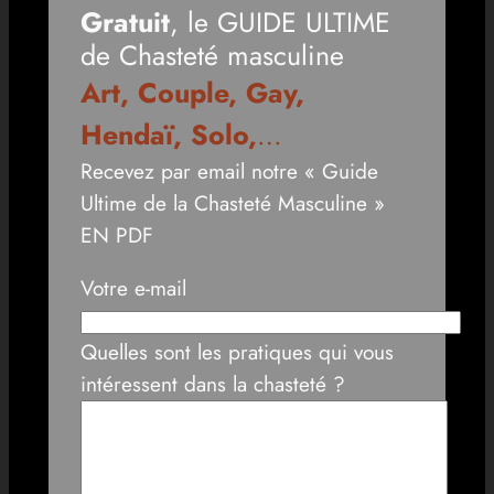
Gratuit
, le GUIDE ULTIME
de Chasteté masculine
Art, Couple, Gay,
Hendaï, Solo,
…
Recevez par email notre « Guide
Ultime de la Chasteté Masculine »
EN PDF
Votre e-mail
Quelles sont les pratiques qui vous
intéressent dans la chasteté ?