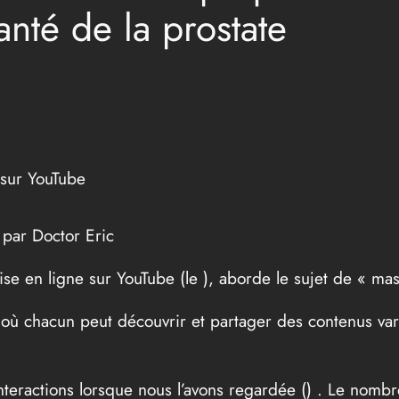
santé de la prostate
sur YouTube
 par Doctor Eric
ise en ligne sur YouTube (le
), aborde le sujet de « mas
ù chacun peut découvrir et partager des contenus vari
nteractions lorsque nous l’avons regardée (
) . Le nombr