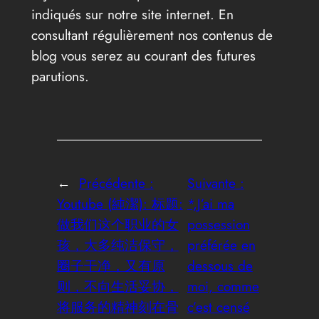
indiqués sur notre site internet. En
consultant régulièrement nos contenus de
blog vous serez au courant des futures
parutions.
←
Précédente :
Suivante :
Youtube (純潔): 标题:
*,J’ai ma
做我们这个职业的女
possession
孩，大多纯洁保守，
préférée en
圈子干净，又有原
dessous de
则，不向生活妥协，
moi, comme
将服务的精神刻在骨
c’est censé