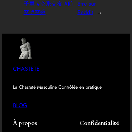
子里 #空乘交友 #航
être sur
空 #空乘
Reddit
→
CHASTETE
La Chasteté Masculine Contrôlée en pratique
BLOG
À propos
Confidentialité