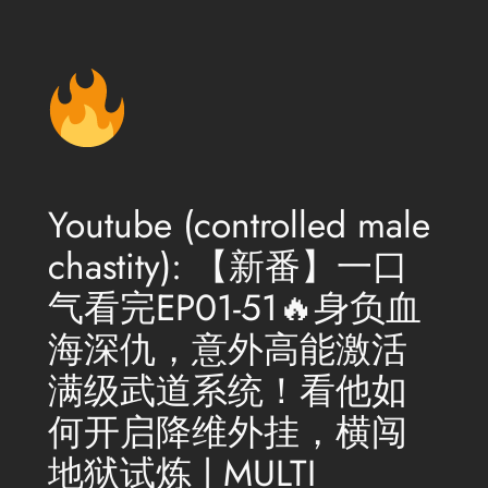
Aller
au
contenu
Youtube (controlled male
chastity): 【新番】一口
气看完EP01-51🔥身负血
海深仇，意外高能激活
满级武道系统！看他如
何开启降维外挂，横闯
地狱试炼 | MULTI