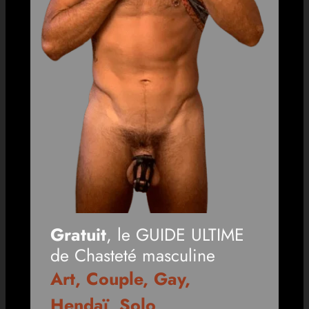
Gratuit
, le GUIDE ULTIME
de Chasteté masculine
Art, Couple, Gay,
Hendaï, Solo,
…