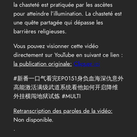
la chasteté est pratiquée par les ascètes
pour atteindre l’illumination. La chasteté est
une quête partagée qui dépasse les
barrières religieuses.
Vous pouvez visionner cette vidéo
directement sur YouTube en suivant ce lien :
la publication originale:
Cliquer ici
#新番一口气看完EP0151身负血海深仇意外
高能激活满级武道系统看他如何开启降维
外挂横闯地狱试炼 #MULTI
Retranscription des paroles de la vidéo:
Non disponible.
.