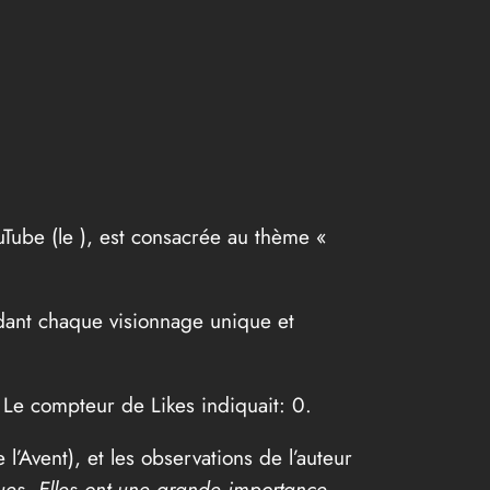
uTube (le
), est consacrée au thème «
ndant chaque visionnage unique et
ic. Le compteur de Likes indiquait: 0.
 l’Avent), et les observations de l’auteur
ues. Elles ont une grande importance