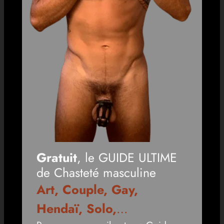
Gratuit
, le GUIDE ULTIME
de Chasteté masculine
Art, Couple, Gay,
Hendaï, Solo,
…