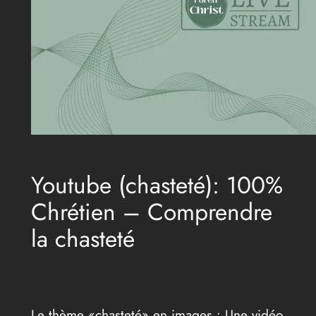
Youtube (chasteté): 100%
Chrétien – Comprendre
la chasteté
Le thème «chasteté» en images : Une vidéo