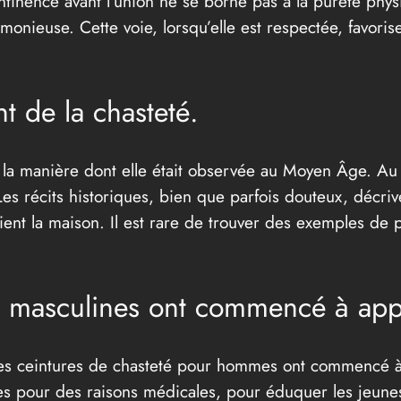
tinence avant l’union ne se borne pas à la pureté phys
monieuse. Cette voie, lorsqu’elle est respectée, favorise
t de la chasteté.
de la manière dont elle était observée au Moyen Âge. Au
Les récits historiques, bien que parfois douteux, décri
aient la maison. Il est rare de trouver des exemples de
é masculines ont commencé à appa
 les ceintures de chasteté pour hommes ont commencé à 
ées pour des raisons médicales, pour éduquer les jeunes