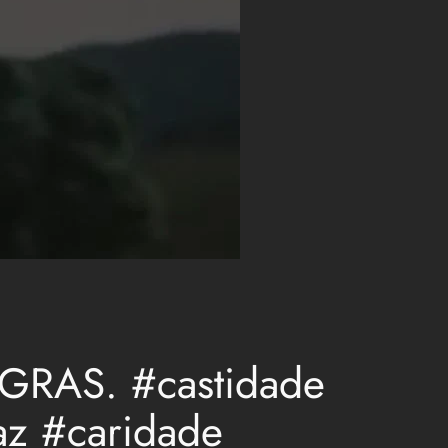
EGRAS. #castidade
az #caridade