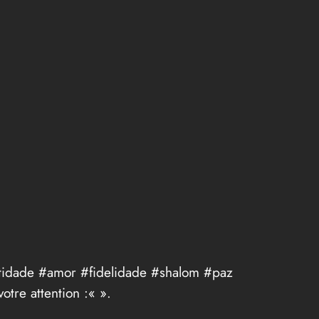
tidade #amor #fidelidade #shalom #paz
otre attention :«
».