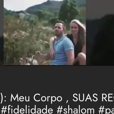
de): Meu Corpo , SUAS R
#fidelidade #shalom #p