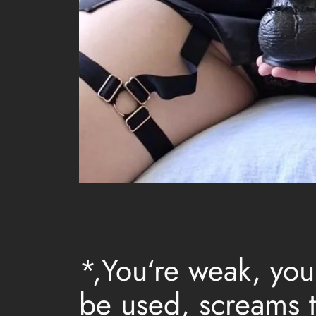
*,You‘re weak, you
be used, screams to 