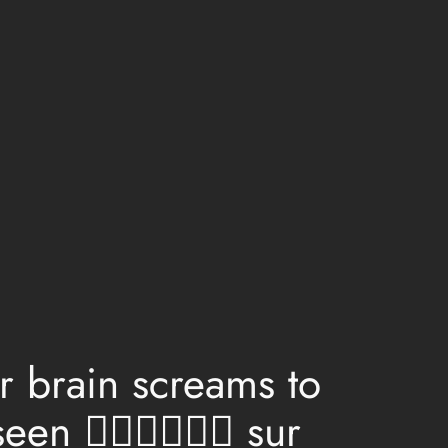
r brain screams to
 😵‍💫🔥🧎🏻‍♂️ sur