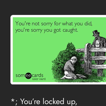
Aller
au
contenu
*; You’re locked up,