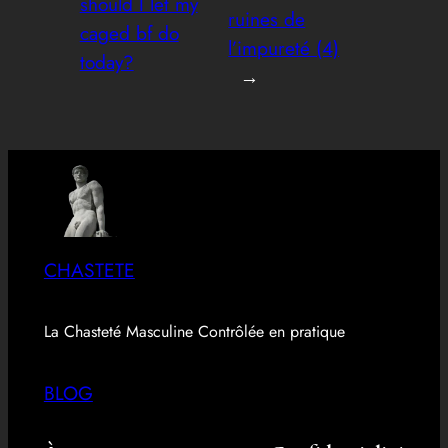
should I let my
ruines de
caged bf do
l’impureté (4)
today?
→
CHASTETE
La Chasteté Masculine Contrôlée en pratique
BLOG