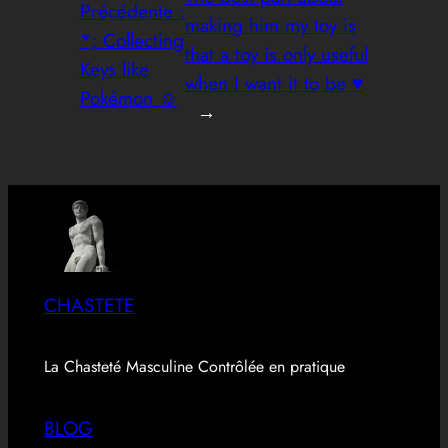
Précédente :
making him my toy is
*; Collecting
that a toy is only useful
Keys like
when I want it to be ♥️
Pokémon ☺️
→
CHASTETE
La Chasteté Masculine Contrôlée en pratique
BLOG