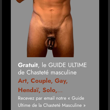
Gratuit
, le GUIDE ULTIME
de Chasteté masculine
Art, Couple, Gay,
Hendaï, Solo,
…
Recevez par email notre « Guide
Ultime de la Chasteté Masculine »