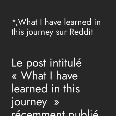
Aller
au
*,What I have learned in
contenu
this journey sur Reddit
Le post intitulé
« What I have
learned in this
journey »
récemment publié