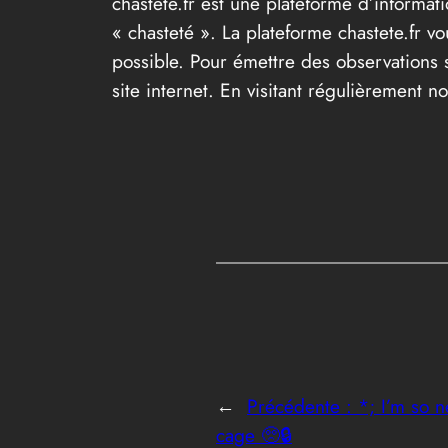
chastete.fr est une plateforme d’informat
« chasteté ». La plateforme chastete.fr vo
possible. Pour émettre des observations s
site internet. En visitant régulièrement
←
Précédente :
*; I’m so n
cage 🥺🔒