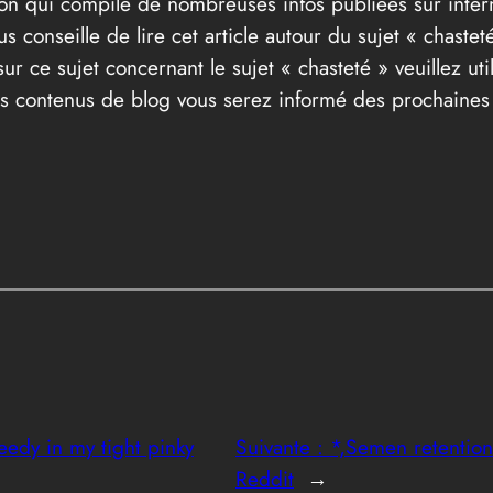
ion qui compile de nombreuses infos publiées sur intern
us conseille de lire cet article autour du sujet « chast
ur ce sujet concernant le sujet « chasteté » veuillez ut
 nos contenus de blog vous serez informé des prochaine
eedy in my tight pinky
Suivante :
*,Semen retention 
Reddit
→