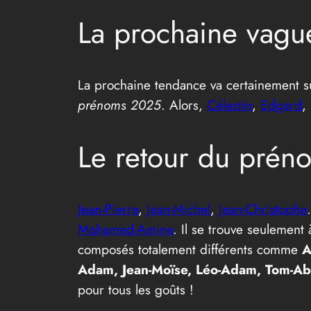
La prochaine vague
La prochaine tendance va certainement su
prénoms 2025
. Alors,
Célestin
,
Edgard
,
Le retour du pré
Jean-Pierre
,
Jean-Michel
,
Jean-Christophe
Mohamed-Amine
. Il se trouve seulemen
composés totalement différents comme
A
Adam, Jean-Moïse, Léo-Adam, Tom-Abrie
pour tous les goûts !