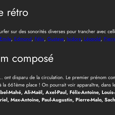
 rétro
rfer sur des sonorités diverses pour trancher avec cel
Emile
,
Edmond
,
Félix
,
Gustave
,
Isidore
,
Léopold
,
Pierr
nom composé
… ont disparu de la circulation. Le premier prénom co
t à la 661ème place ! On pourrait voir apparaître, dan
bel-Mahé, Ali-Maël, Axel-Paul, Félix-Antoine, Loui
l, Max-Antoine, Paul-Augustin, Pierre-Malo, Sacha