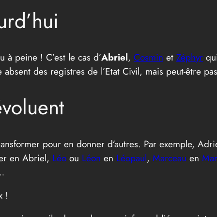
urd’hui
 à peine ! C’est le cas d’
Abriel
,
Cosmin
et
Zéphyr
qui
e absent des registres de l’Etat Civil, mais peut-être p
voluent
ransformer pour en donner d’autres. Par exemple, Adrie
er en Abriel,
Léo
ou
Léon
en
Léopaul
,
Marceau
en
Mar
…
x !