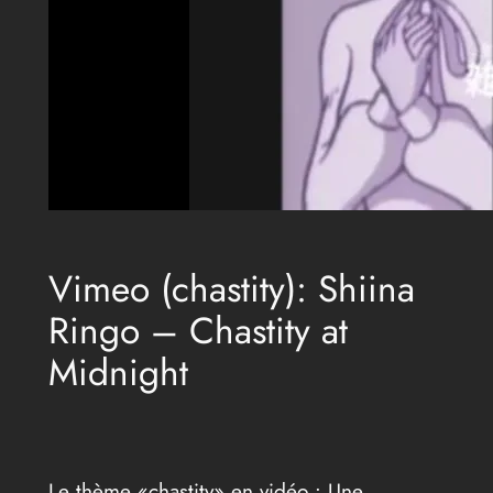
Vimeo (chastity): Shiina
Ringo – Chastity at
Midnight
Le thème «chastity» en vidéo : Une