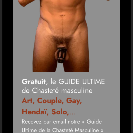
Gratuit
, le GUIDE ULTIME
de Chasteté masculine
Art, Couple, Gay,
Hendaï, Solo,
…
Recevez par email notre « Guide
Ultime de la Chasteté Masculine »