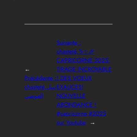
Suivante :
chasteté,♑✨🎉
CAPRICORNE 2025:
←
TIRAGE INCROYABLE
Précédente :
! DES VOEUX
chasteté,نبيل
EXAUCES!
العوضي
NOUVELLE
ABONDANCE !
#capricorne #2025
sur Youtube
→