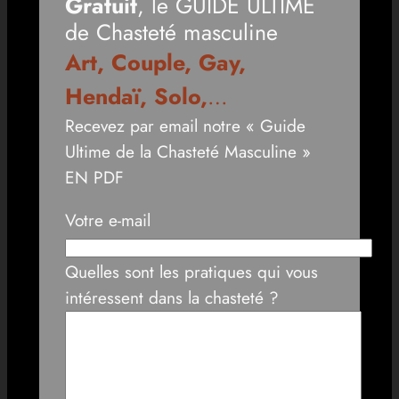
Gratuit
, le GUIDE ULTIME
de Chasteté masculine
Art, Couple, Gay,
Hendaï, Solo,
…
Recevez par email notre « Guide
Ultime de la Chasteté Masculine »
EN PDF
Votre e-mail
Quelles sont les pratiques qui vous
intéressent dans la chasteté ?