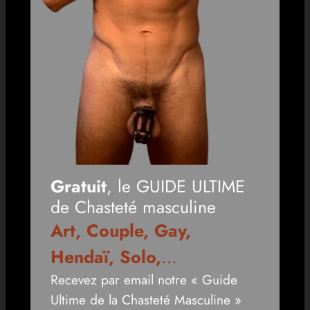
Gratuit
, le GUIDE ULTIME
de Chasteté masculine
Art, Couple, Gay,
Hendaï, Solo,
…
Recevez par email notre « Guide
Ultime de la Chasteté Masculine »