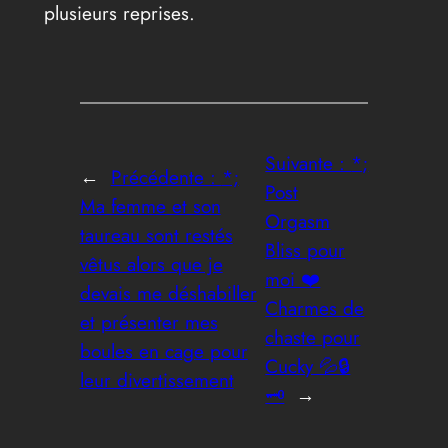
plusieurs reprises.
Suivante :
*;
←
Précédente :
*;
Post
Ma femme et son
Orgasm
taureau sont restés
Bliss pour
vêtus alors que je
moi ❤️
devais me déshabiller
Charmes de
et présenter mes
chaste pour
boules en cage pour
Cucky 💦🔒
leur divertissement
🗝️
→