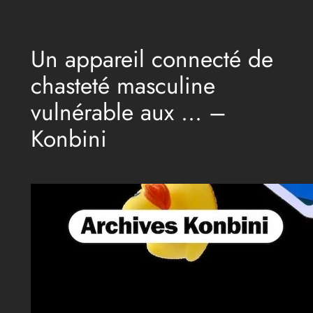
Aller
au
Un appareil connecté de
contenu
chasteté masculine
vulnérable aux … –
Konbini