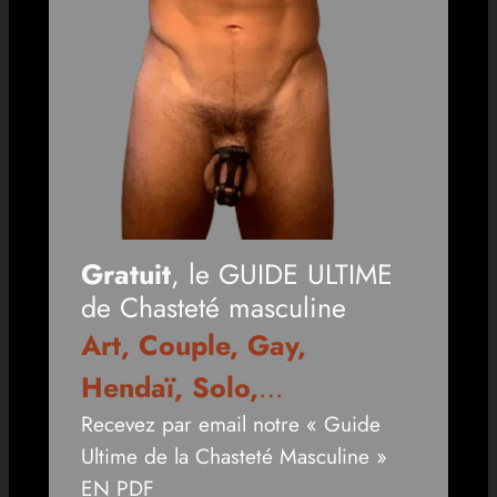
Gratuit
, le GUIDE ULTIME
de Chasteté masculine
Art, Couple, Gay,
Hendaï, Solo,
…
Recevez par email notre « Guide
Ultime de la Chasteté Masculine »
EN PDF