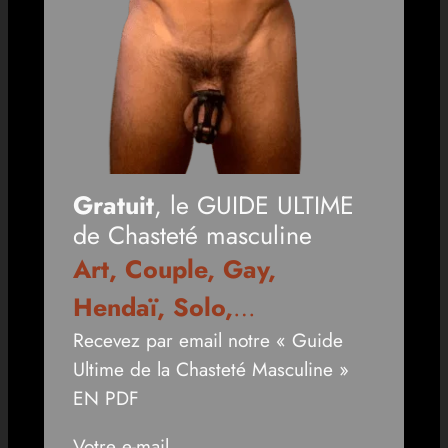
Gratuit
, le GUIDE ULTIME
de Chasteté masculine
Art, Couple, Gay,
Hendaï, Solo,
…
Recevez par email notre « Guide
Ultime de la Chasteté Masculine »
EN PDF
Votre e-mail