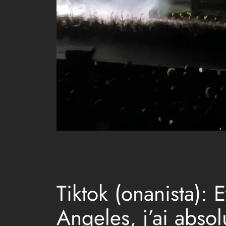
Tiktok (onanista): 
Angeles, j’ai abso