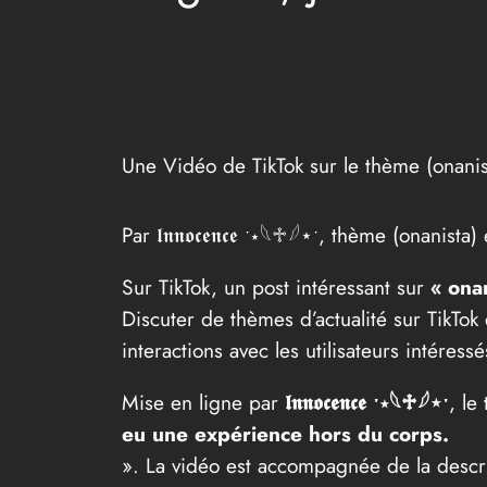
Une Vidéo de TikTok sur le thème (onanis
Par 𝖑𝖓𝖓𝖔𝖈𝖊𝖓𝖈𝖊 ˑ⋆𓆩♱𓆪⋆ˑ, thème (onanis
Sur TikTok, un post intéressant sur
« ona
Discuter de thèmes d’actualité sur TikTok
interactions avec les utilisateurs intéressé
Mise en ligne par
𝖑𝖓𝖓𝖔𝖈𝖊𝖓𝖈𝖊 ˑ⋆𓆩♱𓆪⋆ˑ
, le
eu une expérience hors du corps.
». La vidéo est accompagnée de la descr