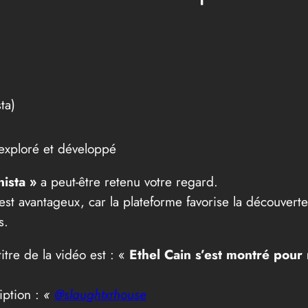
ta)
ta) exploré et développé
nista »
a peut-être retenu votre regard.
 est avantageux, car la plateforme favorise la découver
s.
 titre de la vidéo est : «
Ethel Cain s’est montré pour
iption :
«
@slaughtxrhouse