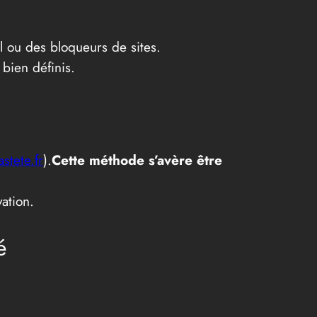
l ou des bloqueurs de sites.
bien définis.
stete.fr
).
Cette méthode s’avère être
ation.
é