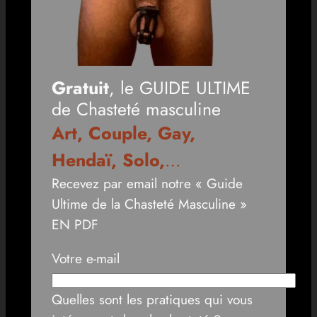
Gratuit
, le GUIDE ULTIME
de Chasteté masculine
Art, Couple, Gay,
Hendaï, Solo,
…
Recevez par email notre « Guide
Ultime de la Chasteté Masculine »
EN PDF
Votre e-mail
Quelles sont les pratiques qui vous