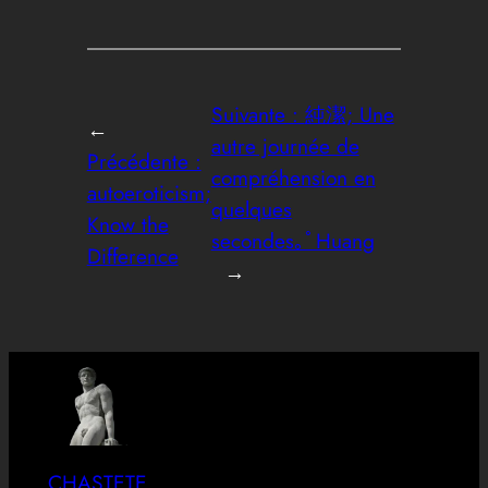
Suivante :
純潔; Une
←
autre journée de
Précédente :
compréhension en
autoeroticism;
quelques
Know the
secondes｡ﾟHuang
Difference
→
CHASTETE