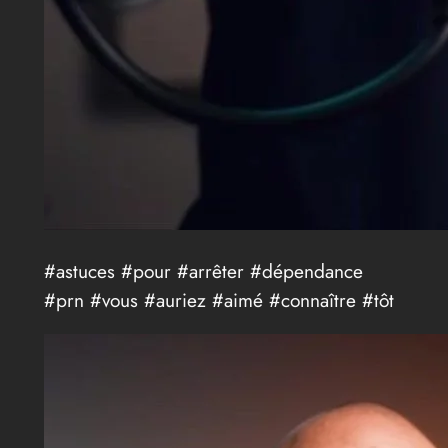
#astuces #pour #arrêter #dépendance
#prn #vous #auriez #aimé #connaître #tôt