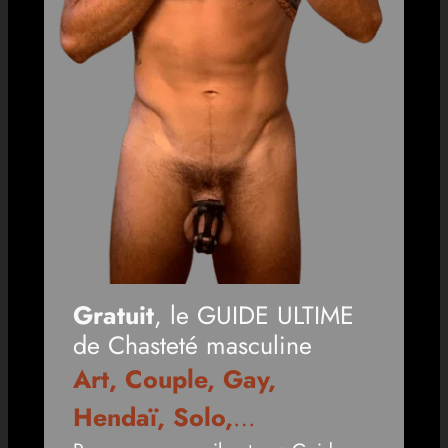
Gratuit
, le GUIDE ULTIME
de Chasteté masculine
Art, Couple, Gay,
Hendaï, Solo,
…