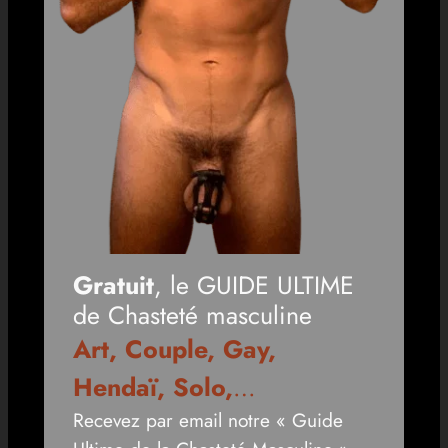
Gratuit
, le GUIDE ULTIME
de Chasteté masculine
Art, Couple, Gay,
Hendaï, Solo,
…
Recevez par email notre « Guide