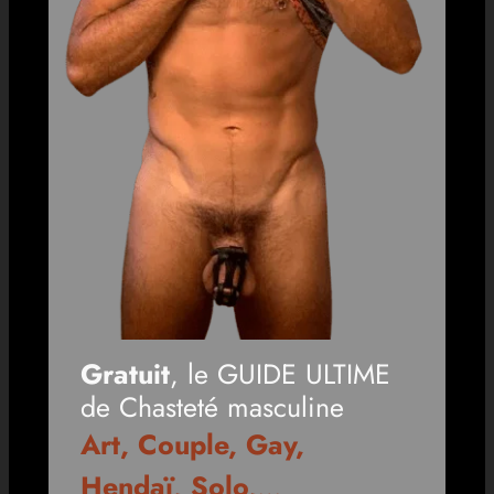
Gratuit
, le GUIDE ULTIME
de Chasteté masculine
Art, Couple, Gay,
Hendaï, Solo,
…