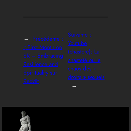
Suivante :
←
Précédente :
Youtube
*,First Month on
(chasteté): La
SR – Embracing
chasteté ou le
Resilience and
chaos des «
Spirituality sur
droits » sexuels
Reddit
→