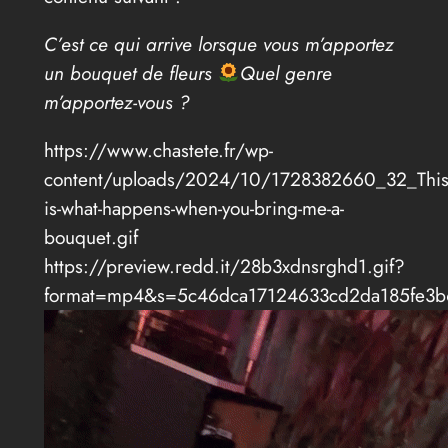
C’est ce qui arrive lorsque vous m’apportez
un bouquet de fleurs
Quel genre
m’apportez-vous ?
https://www.chastete.fr/wp-
content/uploads/2024/10/1728382660_32_This
is-what-happens-when-you-bring-me-a-
bouquet.gif
https://preview.redd.it/28b3xdnsrghd1.gif?
format=mp4&s=5c46dca17124633cd2da185fe3b