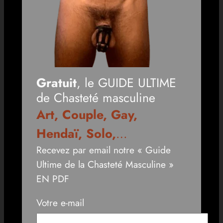
Gratuit
, le GUIDE ULTIME
de Chasteté masculine
Art, Couple, Gay,
Hendaï, Solo,
…
Recevez par email notre « Guide
Ultime de la Chasteté Masculine »
EN PDF
Votre e-mail