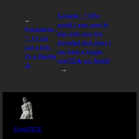
Suivante :
*,Why
←
would I ever want to
Précédente :
play with your tiny
*; It’s not
shriveled dick when I
just a kink,
can have a bigger
it’s a lifestyle
one?😉🔥 sur Reddit
🤝
→
CHASTETE