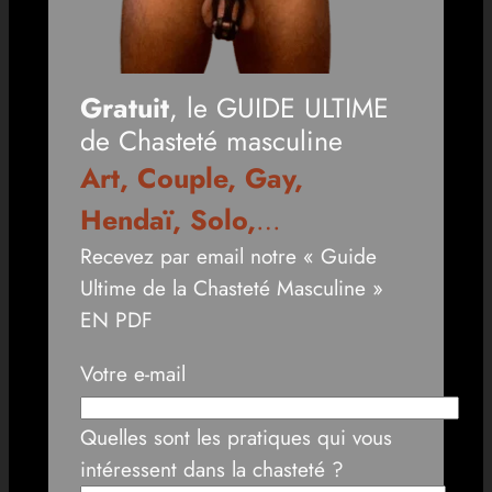
Gratuit
, le GUIDE ULTIME
de Chasteté masculine
Art, Couple, Gay,
Hendaï, Solo,
…
Recevez par email notre « Guide
Ultime de la Chasteté Masculine »
EN PDF
Votre e-mail
Quelles sont les pratiques qui vous
intéressent dans la chasteté ?