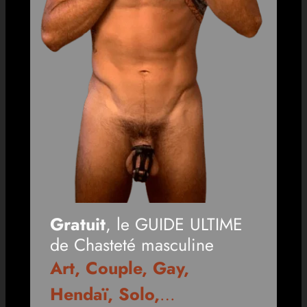
Gratuit
, le GUIDE ULTIME
de Chasteté masculine
Art, Couple, Gay,
Hendaï, Solo,
…