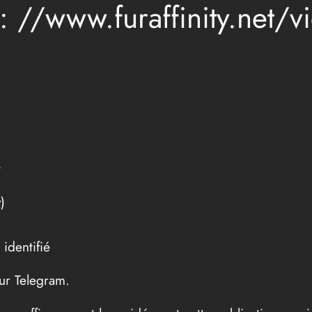
s: //www.furaffinity.net
t
)
 identifié
sur Telegram.