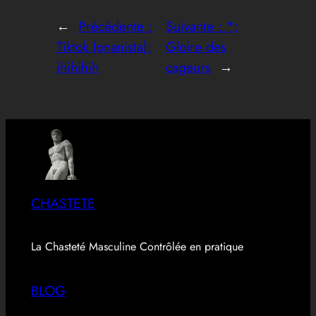
←
Précédente :
Suivante :
*;
Tiktok (onanista):
Gloire des
ihihihih
cageurs
→
CHASTETE
La Chasteté Masculine Contrôlée en pratique
BLOG