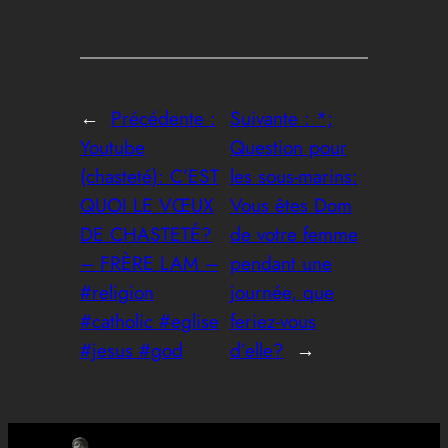
←
Précédente :
Suivante :
*;
Youtube
Question pour
(chasteté): C’EST
les sous-marins:
QUOI LE VŒUX
Vous êtes Dom
DE CHASTETÉ?
de votre femme
– FRÈRE LAM –
pendant une
#religion
journée, que
#catholic #eglise
feriez-vous
#jesus #god
d’elle?
→