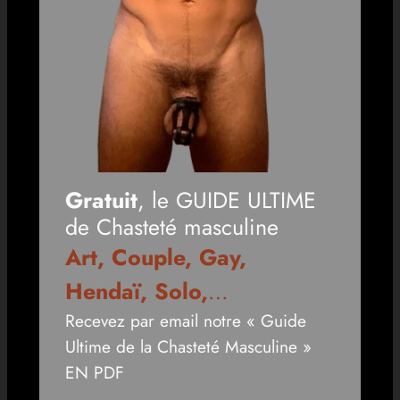
Gratuit
, le GUIDE ULTIME
de Chasteté masculine
Art, Couple, Gay,
Hendaï, Solo,
…
Recevez par email notre « Guide
Ultime de la Chasteté Masculine »
EN PDF