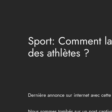
Aller
au
contenu
Sport: Comment la 
des athlètes ?
Dernière annonce sur internet avec cette
Nous sommes tombés sur un post captiva