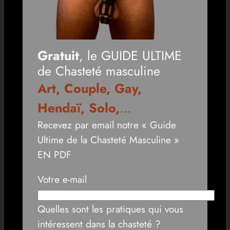
Gratuit
, le GUIDE ULTIME
de Chasteté masculine
Art, Couple, Gay,
Hendaï, Solo,
…
Recevez par email notre « Guide
Ultime de la Chasteté Masculine »
EN PDF
Votre e-mail
Quelles sont les pratiques qui vous
intéressent dans la chasteté ?