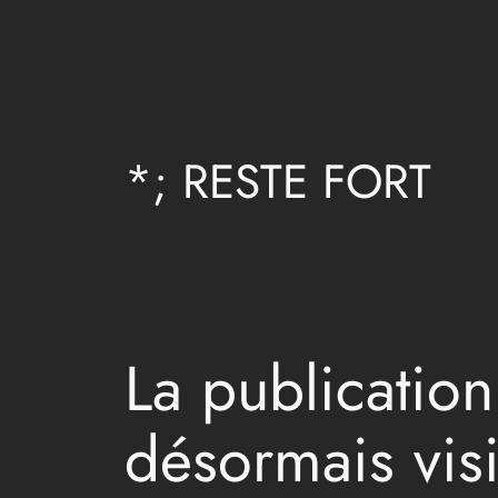
Aller
au
contenu
*; RESTE FORT
La publicati
désormais visi