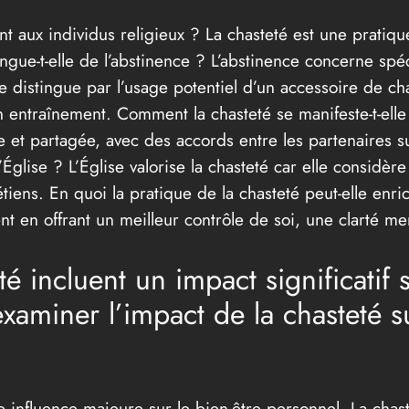
nt aux individus religieux ? La chasteté est une pratiq
ngue-t-elle de l’abstinence ? L’abstinence concerne s
 se distingue par l’usage potentiel d’un accessoire de 
n entraînement. Comment la chasteté se manifeste-t-elle
et partagée, avec des accords entre les partenaires sur
’Église ? L’Église valorise la chasteté car elle considèr
tiens. En quoi la pratique de la chasteté peut-elle enr
t en offrant un meilleur contrôle de soi, une clarté men
té incluent un impact significatif 
’examiner l’impact de la chasteté 
 influence majeure sur le bien-être personnel. La chaste