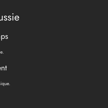
ussie
mps
e.
ent
sique.