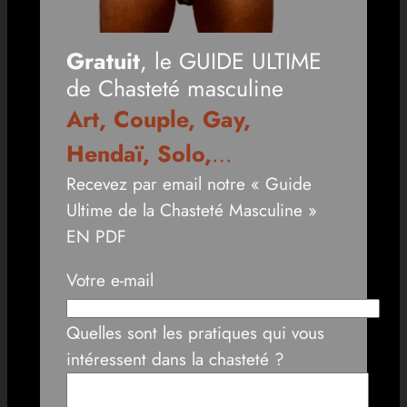
Gratuit
, le GUIDE ULTIME
de Chasteté masculine
Art, Couple, Gay,
Hendaï, Solo,
…
Recevez par email notre « Guide
Ultime de la Chasteté Masculine »
EN PDF
Votre e-mail
Quelles sont les pratiques qui vous
intéressent dans la chasteté ?