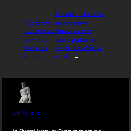
←
Suivante :
*,La reine
Précédente :
avec sa culotte
*,La cage est
verrouillée et sa
dans votre
culotte portant un
avenir. sur
garçon 🔒👙🗝️😍 sur
Reddit
Reddit
→
CHASTETE
La Chasteté Masculine Contrôlée en pratique