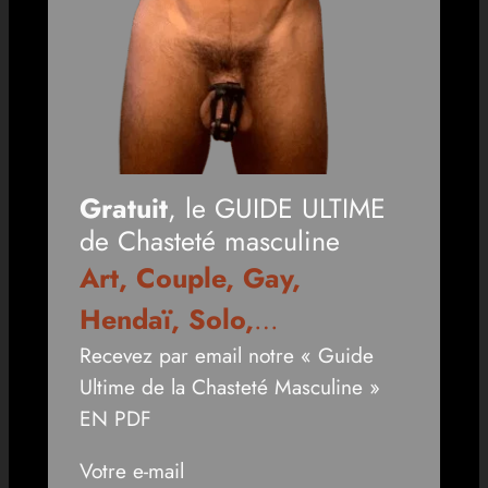
Gratuit
, le GUIDE ULTIME
de Chasteté masculine
Art, Couple, Gay,
Hendaï, Solo,
…
Recevez par email notre « Guide
Ultime de la Chasteté Masculine »
EN PDF
Votre e-mail