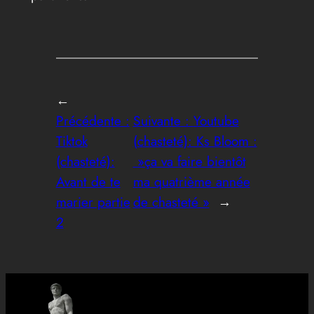
←
Précédente :
Suivante :
Youtube
Tiktok
(chasteté): Ks Bloom :
(chasteté):
»ça va faire bientôt
Avant de te
ma quatrième année
marier partie
de chasteté »
→
2