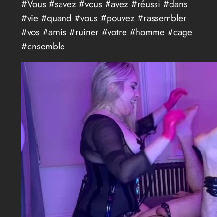
#Vous #savez #vous #avez #réussi #dans
#vie #quand #vous #pouvez #rassembler
#vos #amis #ruiner #votre #homme #cage
#ensemble