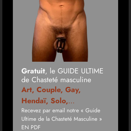
Gratuit
, le GUIDE ULTIME
de Chasteté masculine
Art, Couple, Gay,
Hendaï, Solo,
…
Recevez par email notre « Guide
Ultime de la Chasteté Masculine »
EN PDF