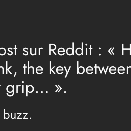
t sur Reddit : « He
ink, the key betwee
y grip… ».
 buzz.