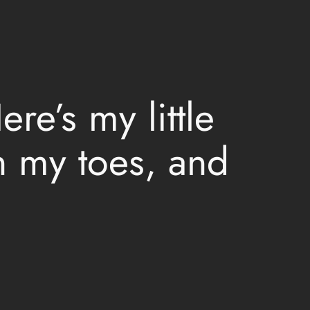
re’s my little
n my toes, and