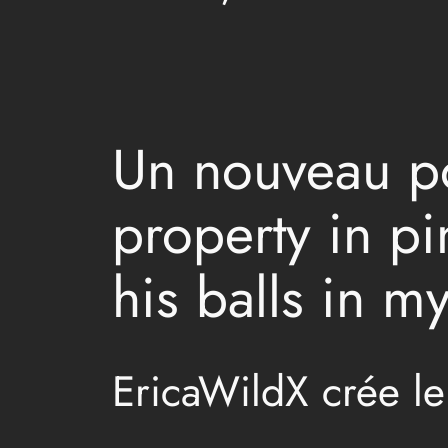
Un nouveau pos
property in p
his balls in m
EricaWildX crée le