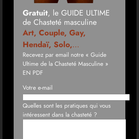
Gratuit
, le GUIDE ULTIME
de Chasteté masculine
Art, Couple, Gay,
Hendaï, Solo,
…
Recevez par email notre « Guide
Ultime de la Chasteté Masculine »
EN PDF
Votre e-mail
Quelles sont les pratiques qui vous
intéressent dans la chasteté ?