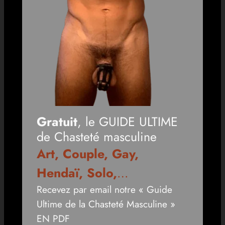
Gratuit
, le GUIDE ULTIME
de Chasteté masculine
Art, Couple, Gay,
Hendaï, Solo,
…
Recevez par email notre « Guide
Ultime de la Chasteté Masculine »
EN PDF