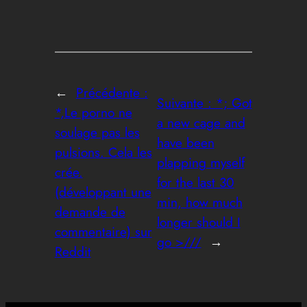
←
Précédente :
Suivante :
*; Got
*,Le porno ne
a new cage and
soulage pas les
have been
pulsions. Cela les
plapping myself
crée.
for the last 30
(développant une
min, how much
demande de
longer should I
commentaire) sur
go >///
→
Reddit