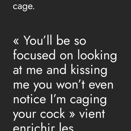
cage.
« You’ll be so
focused on looking
at me and kissing
me you won’t even
notice I’m caging
your cock » vient
enrichir les