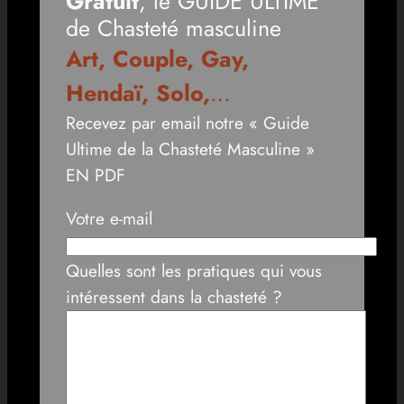
Gratuit
, le GUIDE ULTIME
de Chasteté masculine
Art, Couple, Gay,
Hendaï, Solo,
…
Recevez par email notre « Guide
Ultime de la Chasteté Masculine »
EN PDF
Votre e-mail
Quelles sont les pratiques qui vous
intéressent dans la chasteté ?